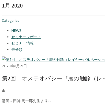
1月 2020
Categories
NEWS
セミナーレポート
セミナー情報
未分類
2020年1月21日
第2回 オステオパシー『層の触診（レ
✻
講師～田神 周一郎先生より～