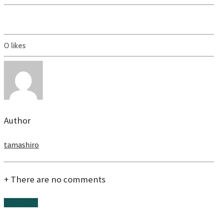
0
likes
Author
tamashiro
+
There are no comments
Add yours