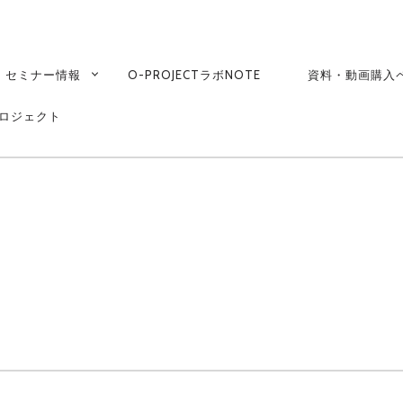
RY
ATION
セミナー情報
O-PROJECTラボNOTE
資料・動画購入
794346805013_770
ロジェクト