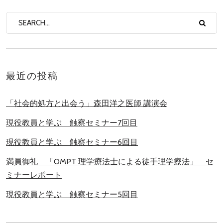
最近の投稿
「社会的処方と出会う」森田洋之医師 講演会
現役教員と学ぶ 触察セミナー7回目
現役教員と学ぶ 触察セミナー6回目
満員御礼 「OMPT 理学療法士による徒手理学療法」 セ
ミナーレポート
現役教員と学ぶ 触察セミナー5回目