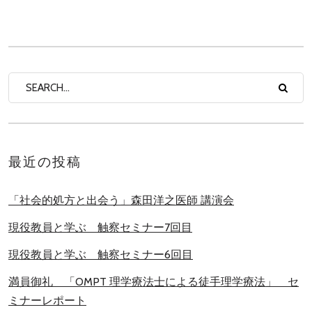
最近の投稿
「社会的処方と出会う」森田洋之医師 講演会
現役教員と学ぶ 触察セミナー7回目
現役教員と学ぶ 触察セミナー6回目
満員御礼 「OMPT 理学療法士による徒手理学療法」 セ
ミナーレポート