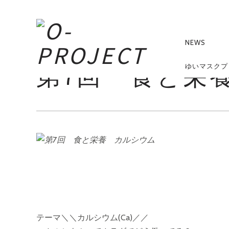
PRIMA
NAVIG
NEWS
第7回 食と栄
ゆいマスクプ
テーマ＼＼カルシウム(Ca)／／