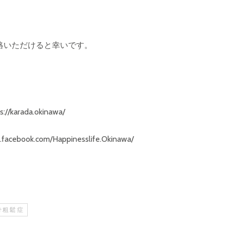
絡いただけると幸いです。
://karada.okinawa/
k.com/Happinesslife.Okinawa/
骨粗鬆症