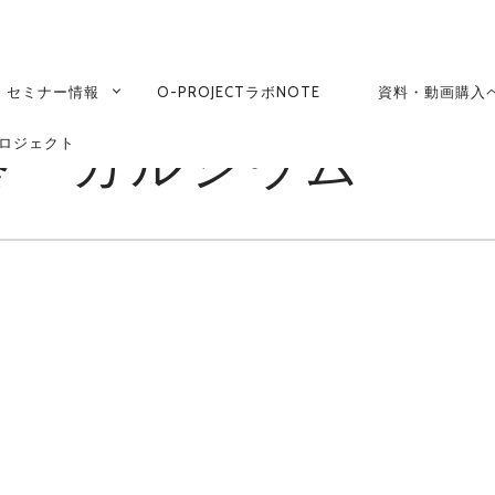
RY
ATION
セミナー情報
O-PROJECTラボNOTE
資料・動画購入
養 カルシウム
ロジェクト