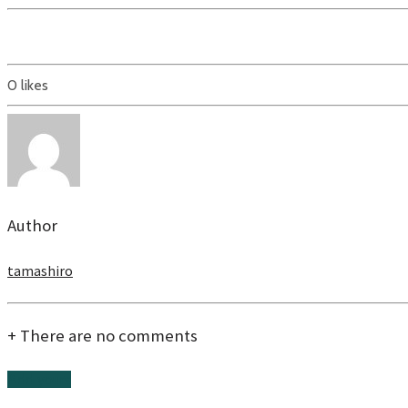
0
likes
Author
tamashiro
+
There are no comments
Add yours