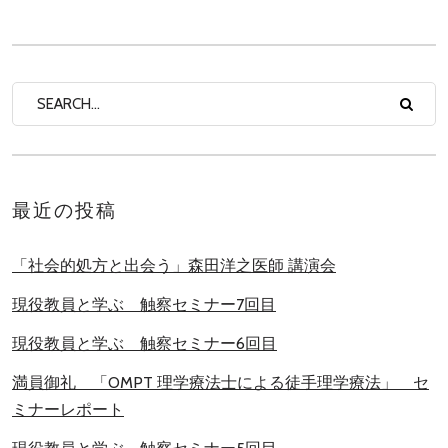
最近の投稿
「社会的処方と出会う」森田洋之医師 講演会
現役教員と学ぶ 触察セミナー7回目
現役教員と学ぶ 触察セミナー6回目
満員御礼 「OMPT 理学療法士による徒手理学療法」 セ
ミナーレポート