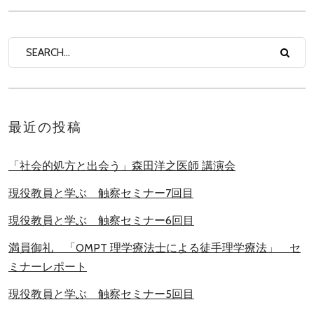
最近の投稿
「社会的処方と出会う」森田洋之医師 講演会
現役教員と学ぶ 触察セミナー7回目
現役教員と学ぶ 触察セミナー6回目
満員御礼 「OMPT 理学療法士による徒手理学療法」 セ
ミナーレポート
現役教員と学ぶ 触察セミナー5回目