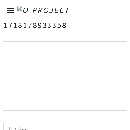
1718178933358
0
likes