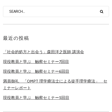
最近の投稿
「社会的処方と出会う」森田洋之医師 講演会
現役教員と学ぶ 触察セミナー7回目
現役教員と学ぶ 触察セミナー6回目
満員御礼 「OMPT 理学療法士による徒手理学療法」 セ
ミナーレポート
現役教員と学ぶ 触察セミナー5回目