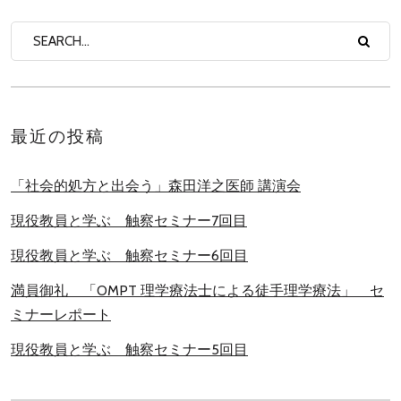
最近の投稿
「社会的処方と出会う」森田洋之医師 講演会
現役教員と学ぶ 触察セミナー7回目
現役教員と学ぶ 触察セミナー6回目
満員御礼 「OMPT 理学療法士による徒手理学療法」 セ
ミナーレポート
現役教員と学ぶ 触察セミナー5回目