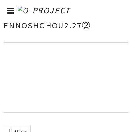
ENNOSHOHOU2.27②
0
likes